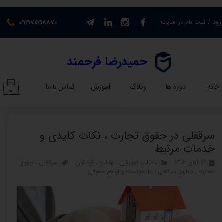
حساب کاربری من
رود
/
ثبت نام در سایت
09197598870
تغییر گذر واژه
​حمیدرضا فرحمند​​​​​​​
سفارشات
خانه
دوره ها
وبلاگ
آموزش
تماس با ما
۰
خروج از حساب کاربری
سرقفلی در حقوق تجارت ، نکات کلیدی و
خدمات مرتبط
۲۶ آبان ۱۴۰۳
مطالب آموزشی
،
وکالت
،
گوناگون
سرقفلی
،
حقوق
تجارت
،
دعاوی سرقفلی
،
دادخواست و لوایح حقوقی