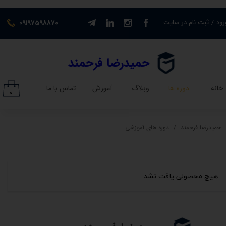
حساب کاربری من
رود
/
ثبت نام در سایت
09197598870
تغییر گذر واژه
​حمیدرضا فرحمند​​​​​​​
سفارشات
خانه
دوره ها
وبلاگ
آموزش
تماس با ما
۰
خروج از حساب کاربری
حمیدرضا فرحمند
دوره های آموزشی
هیچ محصولی یافت نشد.