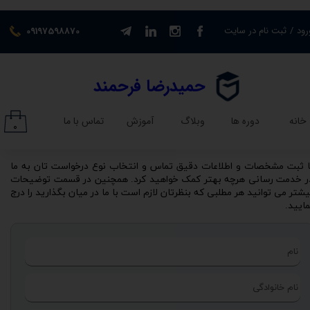
حساب کاربری من
رود
/
ثبت نام در سایت
09197598870
تغییر گذر واژه
​حمیدرضا فرحمند​​​​​​​
سفارشات
خانه
دوره ها
وبلاگ
آموزش
تماس با ما
۰
خروج از حساب کاربری
با ثبت مشخصات و اطلاعات دقیق تماس و انتخاب نوع درخواست تان به ما
ر خدمت رسانی هرچه بهتر کمک خواهید کرد. همچنین در قسمت توضیحات
یشتر می توانید هر مطلبی که بنظرتان لازم است با ما در میان بگذارید را درج
مایید.