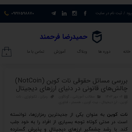
حساب کاربری من
رود
/
ثبت نام در سایت
09197598870
تغییر گذر واژه
​حمیدرضا فرحمند​​​​​​​
سفارشات
خانه
دوره ها
وبلاگ
آموزش
تماس با ما
۰
خروج از حساب کاربری
بررسی مسائل حقوقی نات کوین (NotCoin)
چالش‌های قانونی در دنیای ارزهای دیجیتال
۰۶ مهر ۱۴۰۳
مطالب آموزشی
،
گوناگون
رمزارز
،
تکنولوژی
،
نات
کوین
،
ارز دیجیتال
،
بیت کوین
،
همستر
،
فناوری
نات کوین
به
عنوان یکی از جدیدترین رمزارزها، توانسته
است در مدتی کوتاه توجه بسیاری از افراد را به خود جلب
کند. با رشد چشمگیر ارزهای دیجیتال و پذیرش گسترده