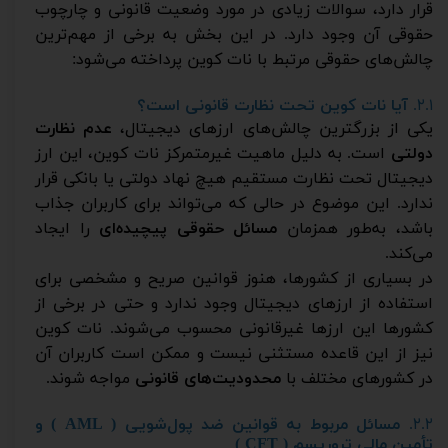
قرار دارد، سوالات زیادی در مورد وضعیت قانونی و چارچوب
حقوقی آن وجود دارد. در این بخش به برخی از مهم‌ترین
چالش‌های حقوقی مرتبط با نات کوین پرداخته می‌شود:
۲.۱.
آیا نات کوین تحت نظارت قانونی است؟
یکی از بزرگترین چالش‌های ارزهای دیجیتال،
عدم نظارت
دولتی
است. به دلیل ماهیت غیرمتمرکز نات کوین، این ارز
دیجیتال تحت نظارت مستقیم هیچ نهاد دولتی یا بانکی قرار
ندارد. این موضوع در حالی که می‌تواند برای کاربران جذاب
باشد، به‌طور همزمان
مسائل حقوقی پیچیده‌ای
را ایجاد
می‌کند.
در بسیاری از کشورها، هنوز قوانین صریح و مشخصی برای
استفاده از ارزهای دیجیتال وجود ندارد و حتی در برخی از
کشورها این ارزها غیرقانونی محسوب می‌شوند. نات کوین
نیز از این قاعده مستثنی نیست و ممکن است کاربران آن
در کشورهای مختلف با
محدودیت‌های قانونی
مواجه شوند.
۲.۲.
مسائل مربوط به قوانین ضد پول‌شویی (
AML
)
و
تأمین مالی تروریسم (
CFT
)