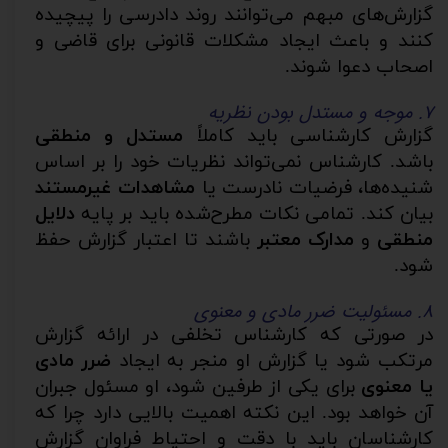
گزارش‌های مبهم می‌توانند روند دادرسی را پیچیده
کنند و باعث ایجاد مشکلات قانونی برای قاضی و
اصحاب دعوا شوند.
۷. موجه و مستدل بودن نظریه
گزارش کارشناسی باید کاملاً
مستدل و منطقی
باشد. کارشناس نمی‌تواند نظریات خود را بر اساس
شنیده‌ها، فرضیات نادرست یا
مشاهدات غیرمستند
بیان کند. تمامی نکات مطرح‌شده باید بر پایه
دلایل
منطقی
و
مدارک معتبر
باشند تا اعتبار گزارش حفظ
شود.
۸. مسئولیت ضرر مادی و معنوی
در صورتی که کارشناس تخلفی در ارائه گزارش
مرتکب شود یا گزارش او منجر به ایجاد
ضرر مادی
یا معنوی
برای یکی از طرفین شود، او مسئول جبران
آن خواهد بود. این نکته اهمیت بالایی دارد چرا که
کارشناسان باید با دقت و احتیاط فراوان گزارش